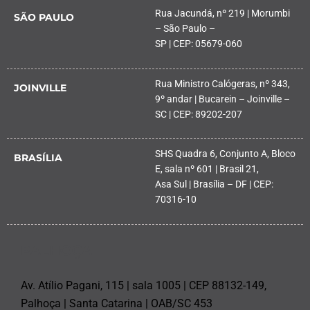
Rua Jacundá, nº 219 | Morumbi
SÃO PAULO
– São Paulo –
SP | CEP: 05679-060
Rua Ministro Calógeras, nº 343,
JOINVILLE
9º andar | Bucarein – Joinville –
SC | CEP: 89202-207
SHS Quadra 6, Conjunto A, Bloco
BRASÍLIA
E, sala nº 601 | Brasil 21,
Asa Sul | Brasília – DF | CEP:
70316-10
PALHOÇA
Av. Atílio Pagani, 115 | sala 1005 | CEP 88132-149,
Palhoça | Santa Catarina | OAB/SC 453