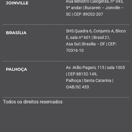
Rua Ministro Calógeras, nº 343,
JOINVILLE
9º andar | Bucarein – Joinville –
SC | CEP: 89202-207
SHS Quadra 6, Conjunto A, Bloco
BRASÍLIA
E, sala nº 601 | Brasil 21,
Asa Sul | Brasília – DF | CEP:
70316-10
Av. Atílio Pagani, 115 | sala 1005
PALHOÇA
| CEP 88132-149,
Palhoça | Santa Catarina |
OAB/SC 453
Todos os direitos reservados