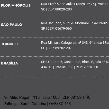
Rua Profª Maria Julia Franco, nº 75 | Prainha
FLORIANÓPOLIS
SC | CEP: 88020-280
Rua Jacundá, nº 219 | Morumbi – São Paulo 
SÃO PAULO
SP | CEP: 05679-060
Rua Ministro Calógeras, nº 343, 9º andar | Buc
JOINVILLE
SC | CEP: 89202-207
SHS Quadra 6, Conjunto A, Bloco E, sala nº 601
BRASÍLIA
Asa Sul | Brasília – DF | CEP: 70316-10
PALHOÇA
Av. Atílio Pagani, 115 | sala 1005 | CEP 88132-149,
Palhoça | Santa Catarina | OAB/SC 453