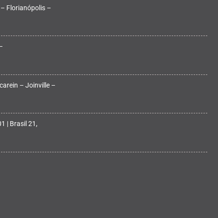
 – Florianópolis –
–
arein – Joinville –
 | Brasil 21,