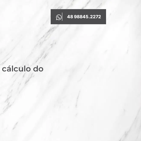
48 98845.2272
 cálculo do