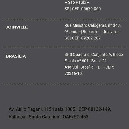
– São Paulo –
SP | CEP: 05679-060
Rua Ministro Calógeras, nº 343,
JOINVILLE
9º andar | Bucarein – Joinville –
SC | CEP: 89202-207
SHS Quadra 6, Conjunto A, Bloco
BRASÍLIA
E, sala nº 601 | Brasil 21,
Asa Sul | Brasília – DF | CEP:
70316-10
PALHOÇA
Av. Atílio Pagani, 115 | sala 1005 | CEP 88132-149,
Palhoça | Santa Catarina | OAB/SC 453