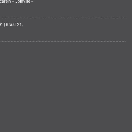
arein – Joinville –
 | Brasil 21,