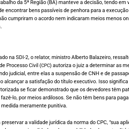
rabalho da 5ª Região (BA) manteve a decisão, tendo em v
 de encontrar bens passíveis de penhora para a execuçã
 não cumpriram o acordo nem indicaram meios menos on
a.
do na SDI-2, o relator, ministro Alberto Balazeiro, ressalt
de Processo Civil (
) autoriza o juiz a determinar as 
CPC
o judicial, entre elas a suspensão de CNH e de passap
 alcançar a satisfação do título executivo. Isso signific
orizada se ficar demonstrado que os devedores têm pat
 fazê-lo, por meios ardilosos. Se não têm bens para pag
 medida meramente punitiva.
 preservar a validade jurídica da norma do CPC, “sua apl