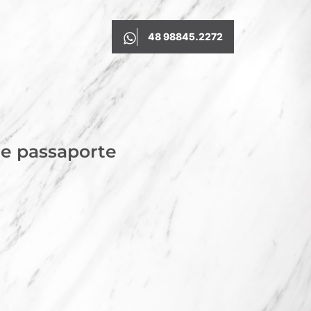
48 98845.2272
 e passaporte