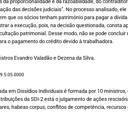
os da proporcionalidade e da razoabilidade, do contraditó
ão das decisões judiciais”. No processo analisado, ele
m que os sócios tenham patrimônio para pagar a dívid
strar a execução, pois, na decisão questionada, consta 
cultação patrimonial. Desse modo, não se pode concluir
ra o pagamento do crédito devido à trabalhadora.
istros Evandro Valadão e Dezena da Silva.
9.5.05.0000
zada em Dissídios Individuais é formada por 10 ministro
 atribuições da SDI-2 está o julgamento de ações rescisó
res, habeas corpus, conflitos de competência, recursos 