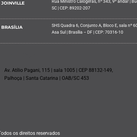
Rua Ministro Calógeras, nº 343, 9º andar | Buc
JOINVILLE
SC | CEP: 89202-207
SHS Quadra 6, Conjunto A, Bloco E, sala nº 601
BRASÍLIA
Asa Sul | Brasília – DF | CEP: 70316-10
PALHOÇA
Av. Atílio Pagani, 115 | sala 1005 | CEP 88132-149,
Palhoça | Santa Catarina | OAB/SC 453
Todos os direitos reservados