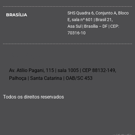
SHS Quadra 6, Conjunto A, Bloco
BRASÍLIA
E, sala nº 601 | Brasil 21,
Asa Sul | Brasília – DF | CEP:
70316-10
PALHOÇA
Av. Atílio Pagani, 115 | sala 1005 | CEP 88132-149,
Palhoça | Santa Catarina | OAB/SC 453
Todos os direitos reservados