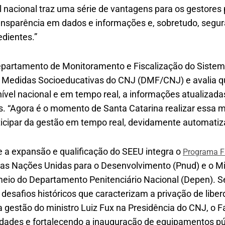
l nacional traz uma série de vantagens para os gestores 
ransparência em dados e informações e, sobretudo, segur
dientes.”
epartamento de Monitoramento e Fiscalização do Sistem
 Medidas Socioeducativas do CNJ (DMF/CNJ) e avalia qu
nível nacional e em tempo real, a informações atualizad
s. “Agora é o momento de Santa Catarina realizar essa m
ticipar da gestão em tempo real, devidamente automatiz
e a expansão e qualificação do SEEU integra o
Programa F
as Nações Unidas para o Desenvolvimento (Pnud) e o Min
meio do Departamento Penitenciário Nacional (Depen). S
esafios históricos que caracterizam a privação de liber
a gestão do ministro Luiz Fux na Presidência do CNJ, o 
idades e fortalecendo a inauguração de equipamentos pú