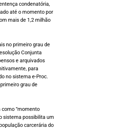
 sentença condenatória,
otado até o momento por
com mais de 1,2 milhão
is no primeiro grau de
Resolução Conjunta
spensos e arquivados
nitivamente, para
do no sistema e-Proc.
primeiro grau de
ada como “momento
 o sistema possibilita um
 população carcerária do