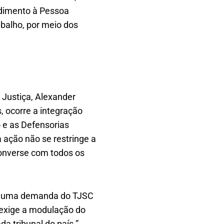
ndimento à Pessoa
balho, por meio dos
 Justiça, Alexander
, ocorre a integração
o e as Defensorias
ação não se restringe a
converse com todos os
os, uma demanda do TJSC
o exige a modulação do
da tribunal do país.”