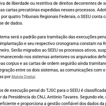
va de liberdade ou restritiva de direitos decorrentes de
 e as cartas precatórias expedidas nesses processos. Ad
e por quatro Tribunais Regionais Federais, o SEEU conta 
se de dados.
stema será o padrão para tramitação das execuções pena
a implantação e seu respectivo cronograma constam na 
aneiro. Serão migrados ao SEEU os processos ativos, su
rmanecendo nos sistemas anteriores os arquivados defi
eas corpus e as cartas de ordem seguirão ainda tramitan
egração entre os dois sistemas, as comunicações com o 
das por
.
Malote Digital
os de execução penal do TJSC para o SEEU é classific
liar da Presidência do CNJ, Antônio Tavares. Segundo ele,
eficiente e proporciona a gestão confiável dos dados da