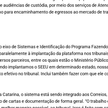
de audiências de custódia, por meio dos serviços de Ate
mo para encaminhamento de egressos ao mercado de tra
o eixo de Sistemas e Identificação do Programa Fazendo
paralelamente à implantação da plataforma nos tribunais
rsos parceiros, entre os quais estão o Ministério Públic
ando implantamos o SEEU em determinado estado, nossa 
to efetivo no tribunal. Inclui também fazer com que ele 
ta Catarina, o sistema está sendo integrado aos Correi
ção de cartas e documentação de forma geral. “O trabalh
melhor maneira possível, ao tribunal. Isso é feito com ca