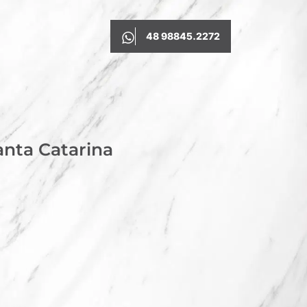
48 98845.2272
nta Catarina