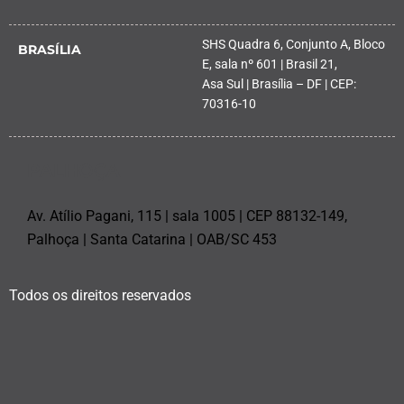
SHS Quadra 6, Conjunto A, Bloco
BRASÍLIA
E, sala nº 601 | Brasil 21,
Asa Sul | Brasília – DF | CEP:
70316-10
PALHOÇA
Av. Atílio Pagani, 115 | sala 1005 | CEP 88132-149,
Palhoça | Santa Catarina | OAB/SC 453
Todos os direitos reservados