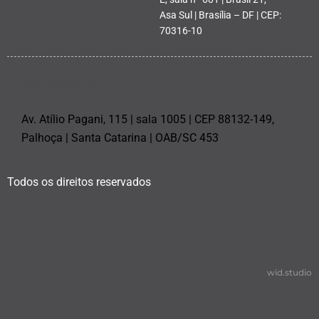
Asa Sul | Brasília – DF | CEP:
70316-10
PALHOÇA
Av. Atílio Pagani, 115 | sala 1005 | CEP 88132-149,
Palhoça | Santa Catarina | OAB/SC 453
Todos os direitos reservados
wid.studio