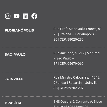
Rua Profª Maria Julia Franco, nº
FLORIANÓPOLIS
75 | Prainha – Florianópolis –
SC | CEP: 88020-280
Rua Jacundá, nº 219 | Morumbi
SÃO PAULO
– São Paulo –
SP | CEP: 05679-060
Rua Ministro Calógeras, nº 343,
JOINVILLE
9º andar | Bucarein – Joinville –
SC | CEP: 89202-207
SHS Quadra 6, Conjunto A, Bloco
BRASÍLIA
E, sala nº 601 | Brasil 21,