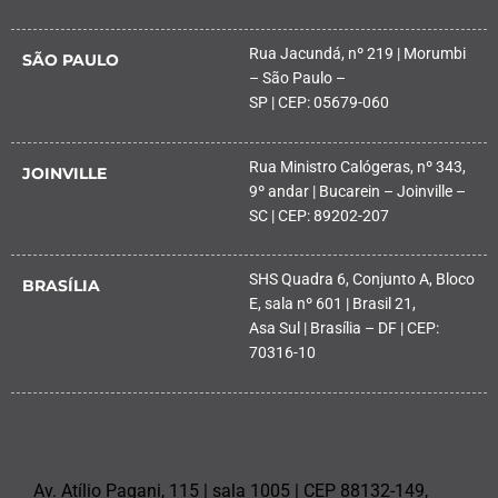
Rua Jacundá, nº 219 | Morumbi
SÃO PAULO
– São Paulo –
SP | CEP: 05679-060
Rua Ministro Calógeras, nº 343,
JOINVILLE
9º andar | Bucarein – Joinville –
SC | CEP: 89202-207
SHS Quadra 6, Conjunto A, Bloco
BRASÍLIA
E, sala nº 601 | Brasil 21,
Asa Sul | Brasília – DF | CEP:
70316-10
PALHOÇA
Av. Atílio Pagani, 115 | sala 1005 | CEP 88132-149,