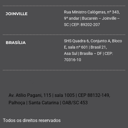
Rua Ministro Calógeras, nº 343,
JOINVILLE
9º andar | Bucarein – Joinville –
SC | CEP: 89202-207
SHS Quadra 6, Conjunto A, Bloco
BRASÍLIA
E, sala nº 601 | Brasil 21,
Asa Sul | Brasília – DF | CEP:
70316-10
PALHOÇA
Av. Atílio Pagani, 115 | sala 1005 | CEP 88132-149,
Palhoça | Santa Catarina | OAB/SC 453
Todos os direitos reservados