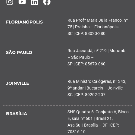
Rua Profª Maria Julia Franco, nº
FLORIANÓPOLIS
75 | Prainha – Florianópolis –
SC | CEP: 88020-280
Rua Jacundá, nº 219 | Morumbi
SÃO PAULO
– São Paulo –
SP | CEP: 05679-060
Rua Ministro Calógeras, nº 343,
JOINVILLE
9º andar | Bucarein – Joinville –
SC | CEP: 89202-207
SHS Quadra 6, Conjunto A, Bloco
BRASÍLIA
E, sala nº 601 | Brasil 21,
Asa Sul | Brasília – DF | CEP:
70316-10