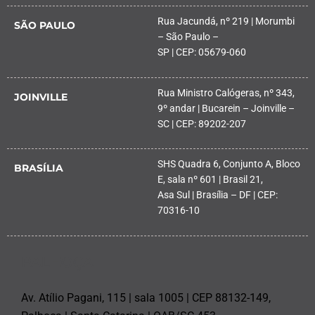
Rua Jacundá, nº 219 | Morumbi
SÃO PAULO
– São Paulo –
SP | CEP: 05679-060
Rua Ministro Calógeras, nº 343,
JOINVILLE
9º andar | Bucarein – Joinville –
SC | CEP: 89202-207
SHS Quadra 6, Conjunto A, Bloco
BRASÍLIA
E, sala nº 601 | Brasil 21,
Asa Sul | Brasília – DF | CEP:
70316-10
PALHOÇA
Av. Atílio Pagani, 115 | sala 1005 | CEP 88132-149,