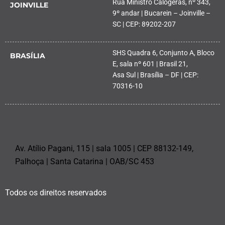
Rua Ministro Calógeras, nº 343,
JOINVILLE
9º andar | Bucarein – Joinville –
SC | CEP: 89202-207
SHS Quadra 6, Conjunto A, Bloco
BRASÍLIA
E, sala nº 601 | Brasil 21,
Asa Sul | Brasília – DF | CEP:
70316-10
PALHOÇA
Av. Atílio Pagani, 115 | sala 1005 | CEP 88132-149,
Palhoça | Santa Catarina | OAB/SC 453
Todos os direitos reservados