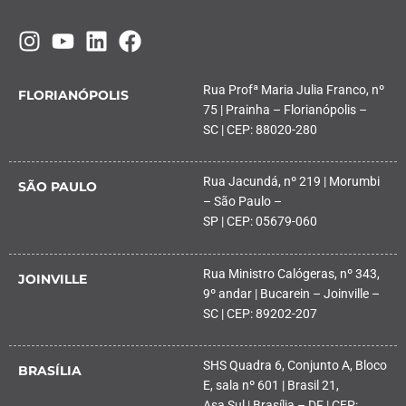
Rua Profª Maria Julia Franco, nº
FLORIANÓPOLIS
75 | Prainha – Florianópolis –
SC | CEP: 88020-280
Rua Jacundá, nº 219 | Morumbi
SÃO PAULO
– São Paulo –
SP | CEP: 05679-060
Rua Ministro Calógeras, nº 343,
JOINVILLE
9º andar | Bucarein – Joinville –
SC | CEP: 89202-207
SHS Quadra 6, Conjunto A, Bloco
BRASÍLIA
E, sala nº 601 | Brasil 21,
Asa Sul | Brasília – DF | CEP: