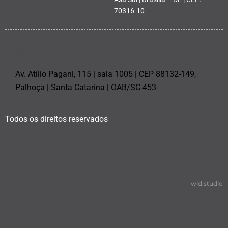
70316-10
PALHOÇA
Av. Atílio Pagani, 115 | sala 1005 | CEP 88132-149,
Palhoça | Santa Catarina | OAB/SC 453
Todos os direitos reservados
wid.studio