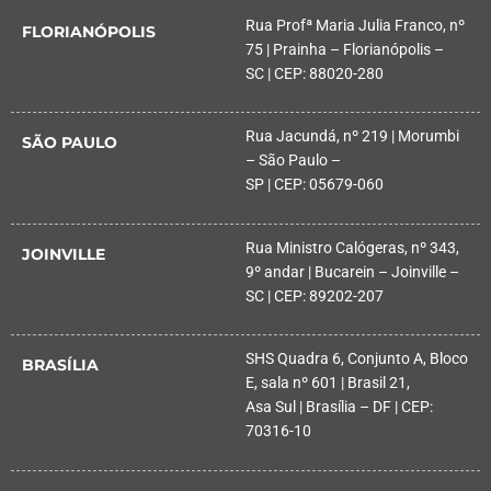
Rua Profª Maria Julia Franco, nº
FLORIANÓPOLIS
75 | Prainha – Florianópolis –
SC | CEP: 88020-280
Rua Jacundá, nº 219 | Morumbi
SÃO PAULO
– São Paulo –
SP | CEP: 05679-060
Rua Ministro Calógeras, nº 343,
JOINVILLE
9º andar | Bucarein – Joinville –
SC | CEP: 89202-207
SHS Quadra 6, Conjunto A, Bloco
BRASÍLIA
E, sala nº 601 | Brasil 21,
Asa Sul | Brasília – DF | CEP:
70316-10