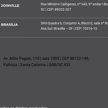
Rua Ministro Calógeras, nº 343, 9º andar | Buc
JOINVILLE
SC | CEP: 89202-207
SHS Quadra 6, Conjunto A, Bloco E, sala nº 601
BRASÍLIA
Asa Sul | Brasília – DF | CEP: 70316-10
PALHOÇA
Av. Atílio Pagani, 115 | sala 1005 | CEP 88132-149,
Palhoça | Santa Catarina | OAB/SC 453