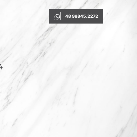
48 98845.2272
4