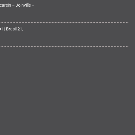
arein – Joinville –
 | Brasil 21,