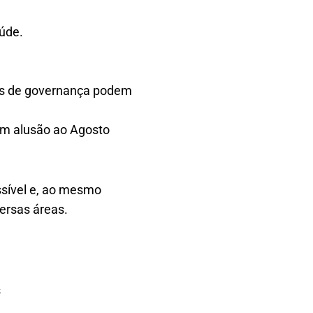
úde.
cas de governança podem
 em alusão ao Agosto
ssível e, ao mesmo
ersas áreas.
s