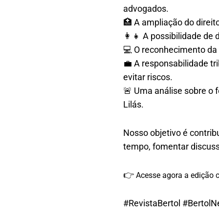
advogados.
🏥 A ampliação do dire
👩‍👧 A possibilidade de 
💻 O reconhecimento da 
💼 A responsabilidade t
evitar riscos.
🚨 Uma análise sobre o 
Lilás.
Nosso objetivo é contrib
tempo, fomentar discuss
👉
Acesse agora a edição c
#RevistaBertol #BertolN