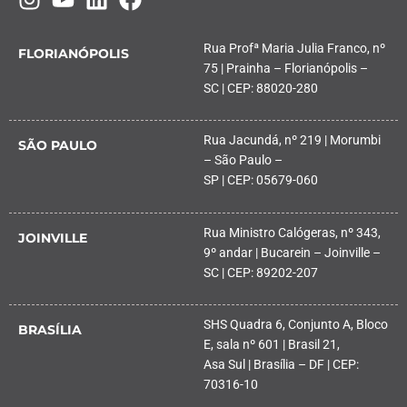
Rua Profª Maria Julia Franco, nº
FLORIANÓPOLIS
75 | Prainha – Florianópolis –
SC | CEP: 88020-280
Rua Jacundá, nº 219 | Morumbi
SÃO PAULO
– São Paulo –
SP | CEP: 05679-060
Rua Ministro Calógeras, nº 343,
JOINVILLE
9º andar | Bucarein – Joinville –
SC | CEP: 89202-207
SHS Quadra 6, Conjunto A, Bloco
BRASÍLIA
E, sala nº 601 | Brasil 21,
Asa Sul | Brasília – DF | CEP:
70316-10