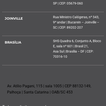
SP | CEP: 05679-060
Rua Ministro Calógeras, nº 343,
JOINVILLE
9º andar | Bucarein – Joinville –
SC | CEP: 89202-207
SHS Quadra 6, Conjunto A, Bloco
BRASÍLIA
E, sala nº 601 | Brasil 21,
Asa Sul | Brasília – DF | CEP:
70316-10
PALHOÇA
Av. Atílio Pagani, 115 | sala 1005 | CEP 88132-149,
Palhoça | Santa Catarina | OAB/SC 453