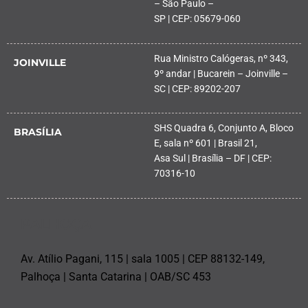
– São Paulo –
SP | CEP: 05679-060
Rua Ministro Calógeras, nº 343,
JOINVILLE
9º andar | Bucarein – Joinville –
SC | CEP: 89202-207
SHS Quadra 6, Conjunto A, Bloco
BRASÍLIA
E, sala nº 601 | Brasil 21,
Asa Sul | Brasília – DF | CEP:
70316-10
PALHOÇA
Av. Atílio Pagani, 115 | sala 1005 | CEP 88132-149,
Palhoça | Santa Catarina | OAB/SC 453