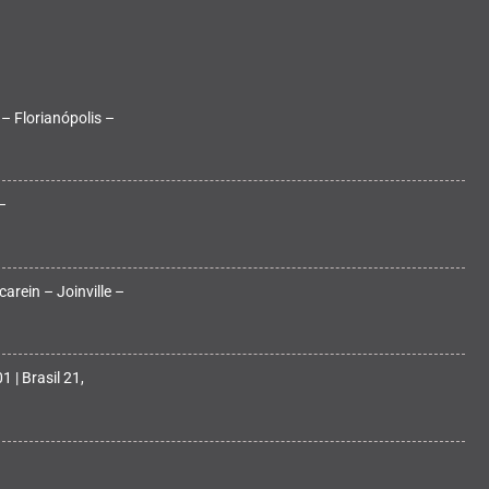
 – Florianópolis –
–
arein – Joinville –
 | Brasil 21,