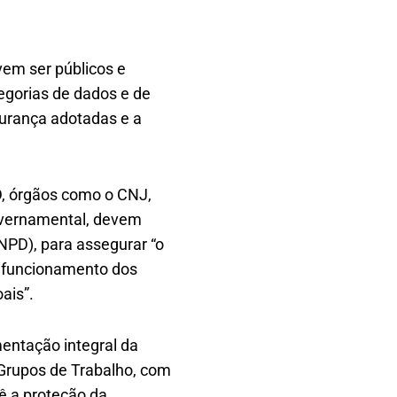
vem ser públicos e
tegorias de dados e de
gurança adotadas e a
D, órgãos como o CNJ,
governamental, devem
NPD), para assegurar “o
o funcionamento dos
ais”.
mentação integral da
 Grupos de Trabalho, com
ê a proteção da