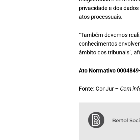
privacidade e dos dados p
atos processuais.
“Também devemos realiza
conhecimentos envolven
âmbito dos tribunais”, af
Ato Normativo 0004849
Fonte: ConJur –
Com inf
Bertol So