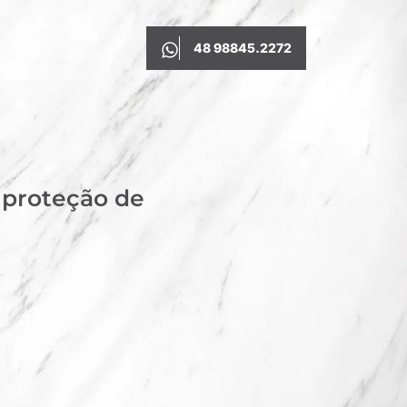
48 98845.2272
 proteção de