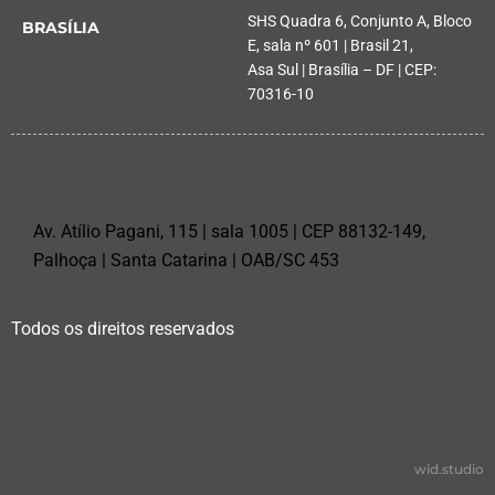
SHS Quadra 6, Conjunto A, Bloco
BRASÍLIA
E, sala nº 601 | Brasil 21,
Asa Sul | Brasília – DF | CEP:
70316-10
PALHOÇA
Av. Atílio Pagani, 115 | sala 1005 | CEP 88132-149,
Palhoça | Santa Catarina | OAB/SC 453
Todos os direitos reservados
wid.studio