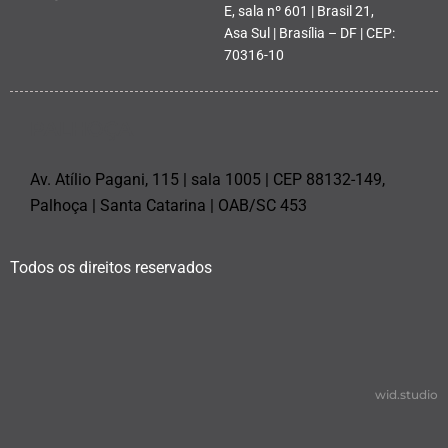
E, sala nº 601 | Brasil 21,
Asa Sul | Brasília – DF | CEP:
70316-10
PALHOÇA
Av. Atílio Pagani, 115 | sala 1005 | CEP 88132-149,
Palhoça | Santa Catarina | OAB/SC 453
Todos os direitos reservados
wid.studio