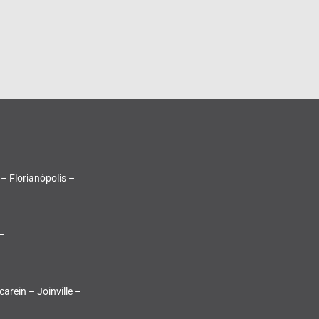
 – Florianópolis –
–
arein – Joinville –