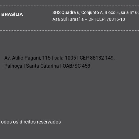
SHS Quadra 6, Conjunto A, Bloco E, sala nº 601
BRASÍLIA
Asa Sul | Brasília – DF | CEP: 70316-10
PALHOÇA
Av. Atílio Pagani, 115 | sala 1005 | CEP 88132-149,
Palhoça | Santa Catarina | OAB/SC 453
Todos os direitos reservados