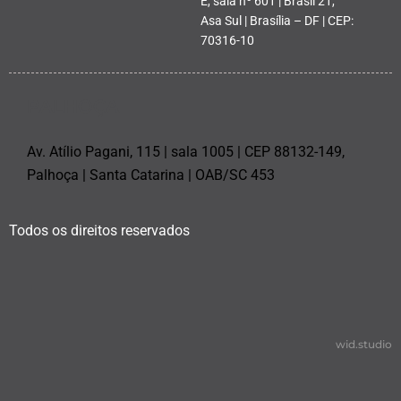
E, sala nº 601 | Brasil 21,
Asa Sul | Brasília – DF | CEP:
70316-10
PALHOÇA
Av. Atílio Pagani, 115 | sala 1005 | CEP 88132-149,
Palhoça | Santa Catarina | OAB/SC 453
Todos os direitos reservados
wid.studio