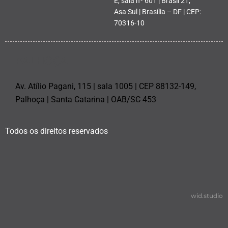
E, sala nº 601 | Brasil 21,
Asa Sul | Brasília – DF | CEP:
70316-10
PALHOÇA
Av. Atílio Pagani, 115 | sala 1005 | CEP 88132-149,
Palhoça | Santa Catarina | OAB/SC 453
Todos os direitos reservados
wid.studio