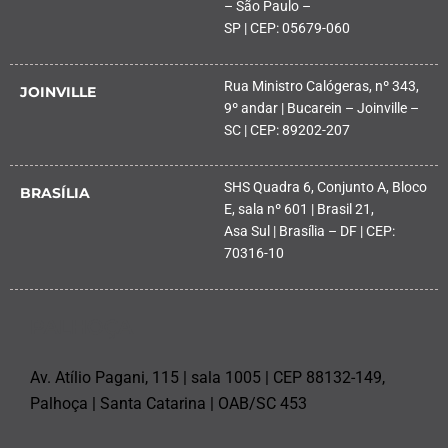
– São Paulo –
SP | CEP: 05679-060
Rua Ministro Calógeras, nº 343,
JOINVILLE
9º andar | Bucarein – Joinville –
SC | CEP: 89202-207
SHS Quadra 6, Conjunto A, Bloco
BRASÍLIA
E, sala nº 601 | Brasil 21,
Asa Sul | Brasília – DF | CEP:
70316-10
PALHOÇA
Av. Atílio Pagani, 115 | sala 1005 | CEP 88132-149,
Palhoça | Santa Catarina | OAB/SC 453