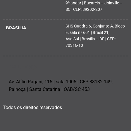
9º andar | Bucarein – Joinville –
SC | CEP: 89202-207
SHS Quadra 6, Conjunto A, Bloco
BRASÍLIA
E, sala nº 601 | Brasil 21,
Asa Sul | Brasília – DF | CEP:
70316-10
PALHOÇA
Av. Atílio Pagani, 115 | sala 1005 | CEP 88132-149,
Palhoça | Santa Catarina | OAB/SC 453
Todos os direitos reservados