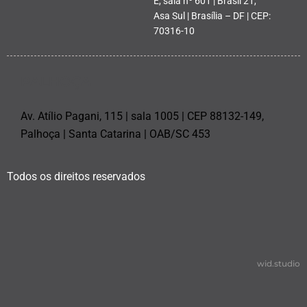
E, sala nº 601 | Brasil 21,
Asa Sul | Brasília – DF | CEP:
70316-10
PALHOÇA
Av. Atílio Pagani, 115 | sala 1005 | CEP 88132-149,
Palhoça | Santa Catarina | OAB/SC 453
Todos os direitos reservados
wid.studio