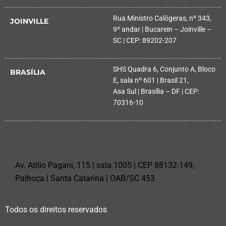
Rua Ministro Calógeras, nº 343,
JOINVILLE
9º andar | Bucarein – Joinville –
SC | CEP: 89202-207
SHS Quadra 6, Conjunto A, Bloco
BRASÍLIA
E, sala nº 601 | Brasil 21,
Asa Sul | Brasília – DF | CEP:
70316-10
PALHOÇA
Av. Atílio Pagani, 115 | sala 1005 | CEP 88132-149,
Palhoça | Santa Catarina | OAB/SC 453
Todos os direitos reservados