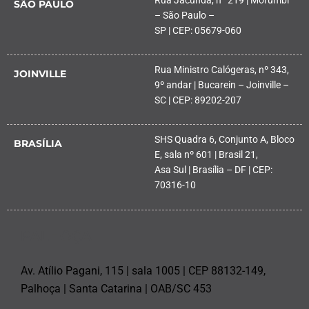
SÃO PAULO
– São Paulo –
SP | CEP: 05679-060
Rua Ministro Calógeras, nº 343,
JOINVILLE
9º andar | Bucarein – Joinville –
SC | CEP: 89202-207
SHS Quadra 6, Conjunto A, Bloco
BRASÍLIA
E, sala nº 601 | Brasil 21,
Asa Sul | Brasília – DF | CEP:
70316-10
PALHOÇA
Av. Atílio Pagani, 115 | sala 1005 | CEP 88132-149,
Palhoça | Santa Catarina | OAB/SC 453