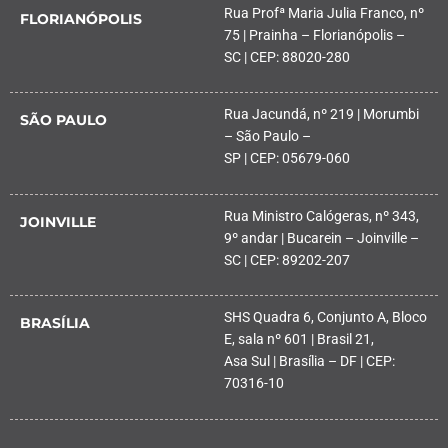
Rua Profª Maria Julia Franco, nº
FLORIANÓPOLIS
75 | Prainha – Florianópolis –
SC | CEP: 88020-280
Rua Jacundá, nº 219 | Morumbi
SÃO PAULO
– São Paulo –
SP | CEP: 05679-060
Rua Ministro Calógeras, nº 343,
JOINVILLE
9º andar | Bucarein – Joinville –
SC | CEP: 89202-207
SHS Quadra 6, Conjunto A, Bloco
BRASÍLIA
E, sala nº 601 | Brasil 21,
Asa Sul | Brasília – DF | CEP:
70316-10