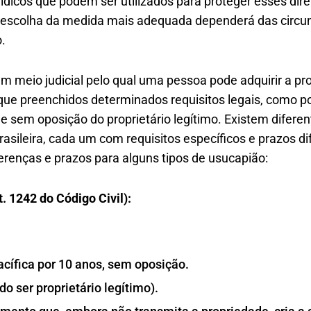
rídicos que podem ser utilizados para proteger esses dir
A escolha da medida mais adequada dependerá das circun
.
m meio judicial pelo qual uma pessoa pode adquirir a p
que preenchidos determinados requisitos legais, como p
e sem oposição do proprietário legítimo. Existem diferen
brasileira, cada um com requisitos específicos e prazos 
iferenças e prazos para alguns tipos de usucapião:
. 1242 do Código Civil):
cífica por 10 anos, sem oposição.
do ser proprietário legítimo).