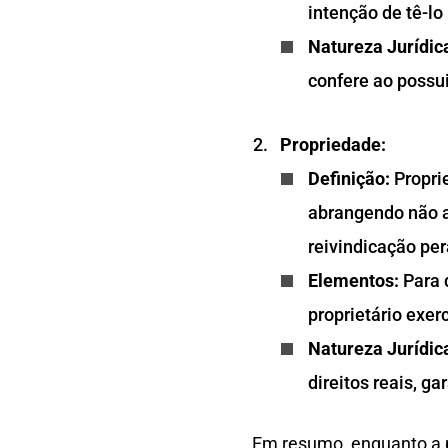
intenção de tê-lo
Natureza Jurídic
confere ao possu
Propriedade:
Definição:
Propri
abrangendo não a
reivindicação per
Elementos:
Para 
proprietário exer
Natureza Jurídic
direitos reais, g
Em resumo, enquanto a po