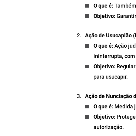
O que é:
Também a
Objetivo:
Garantir
Ação de Usucapião (D
O que é:
Ação judi
ininterrupta, com 
Objetivo:
Regulari
para usucapir.
Ação de Nunciação d
O que é:
Medida ju
Objetivo:
Proteger
autorização.