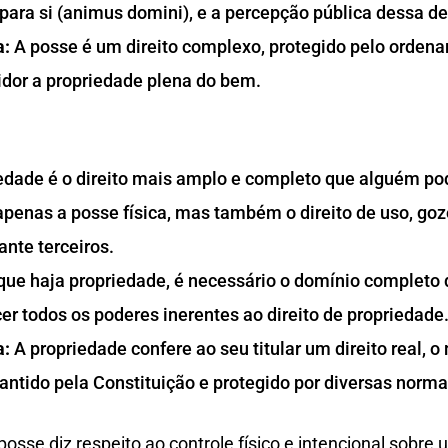
 para si (animus domini), e a percepção pública dessa d
a:
A posse é um direito complexo, protegido pelo ordena
idor a propriedade plena do bem.
edade é o direito mais amplo e completo que alguém po
penas a posse física, mas também o direito de uso, goz
ante terceiros.
que haja propriedade, é necessário o domínio completo
cer todos os poderes inerentes ao direito de propriedade
a:
A propriedade confere ao seu titular um direito real, 
arantido pela Constituição e protegido por diversas norma
sse diz respeito ao controle físico e intencional sobre