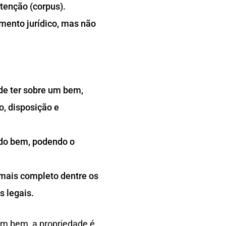
etenção (corpus).
mento jurídico, mas não
de ter sobre um bem,
o, disposição e
 do bem, podendo o
.
o mais completo dentre os
s legais.
 um bem, a propriedade é