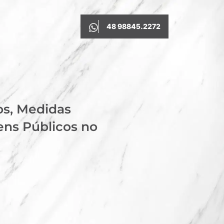
48 98845.2272
os, Medidas
ens Públicos no