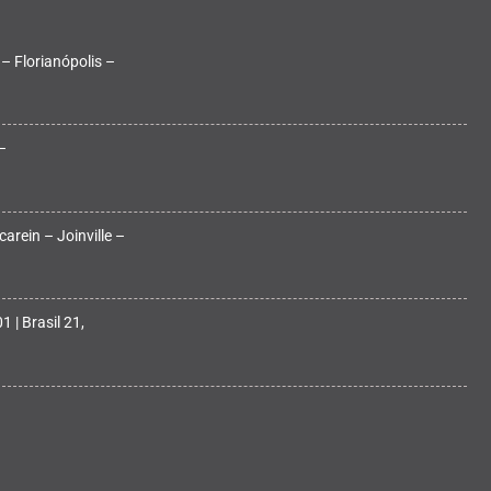
 – Florianópolis –
–
arein – Joinville –
 | Brasil 21,