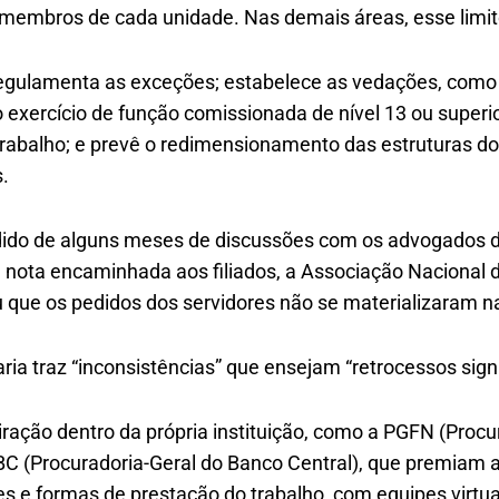
 membros de cada unidade. Nas demais áreas, esse limi
 regulamenta as exceções; estabelece as vedações, como
o exercício de função comissionada de nível 13 ou super
rabalho; e prevê o redimensionamento das estruturas do
.
dido de alguns meses de discussões com os advogados d
m nota encaminhada aos filiados, a Associação Nacional
 que os pedidos dos servidores não se materializaram na
ria traz “inconsistências” que ensejam “retrocessos signi
iração dentro da própria instituição, como a PGFN (Procu
C (Procuradoria-Geral do Banco Central), que premiam a
s e formas de prestação do trabalho, com equipes virtua