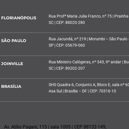
Rua Profª Maria Julia Franco, nº 75 | Prainha
FLORIANÓPOLIS
SC | CEP: 88020-280
Rua Jacundá, nº 219 | Morumbi – São Paulo 
SÃO PAULO
SP | CEP: 05679-060
Rua Ministro Calógeras, nº 343, 9º andar | Buc
JOINVILLE
SC | CEP: 89202-207
SHS Quadra 6, Conjunto A, Bloco E, sala nº 601
BRASÍLIA
Asa Sul | Brasília – DF | CEP: 70316-10
PALHOÇA
Av. Atílio Pagani, 115 | sala 1005 | CEP 88132-149,