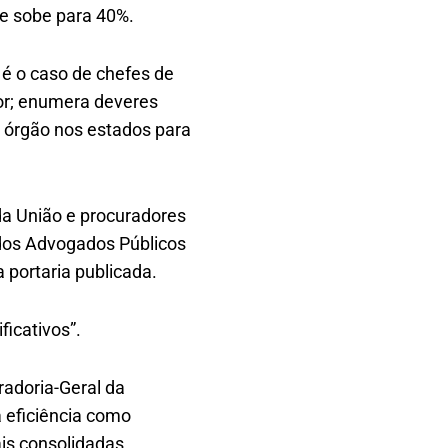
te sobe para 40%.
 é o caso de chefes de
ior; enumera deveres
 órgão nos estados para
a União e procuradores
 dos Advogados Públicos
 portaria publicada.
ficativos”.
radoria-Geral da
 eficiência como
is consolidadas,