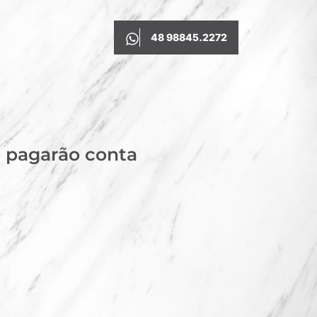
48 98845.2272
o pagarão conta