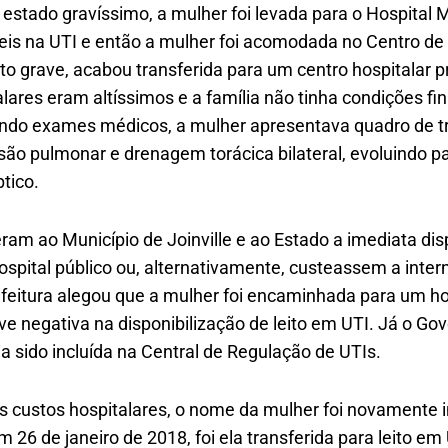
stado gravíssimo, a mulher foi levada para o Hospital M
íveis na UTI e então a mulher foi acomodada no Centro d
o grave, acabou transferida para um centro hospitalar pr
lares eram altíssimos e a família não tinha condições fi
ndo exames médicos, a mulher apresentava quadro de t
usão pulmonar e drenagem torácica bilateral, evoluindo pa
tico.
am ao Município de Joinville e ao Estado a imediata dis
ospital público ou, alternativamente, custeassem a int
refeitura alegou que a mulher foi encaminhada para um hos
ve negativa na disponibilização de leito em UTI. Já o Go
 sido incluída na Central de Regulação de UTIs.
s custos hospitalares, o nome da mulher foi novamente i
 26 de janeiro de 2018, foi ela transferida para leito em