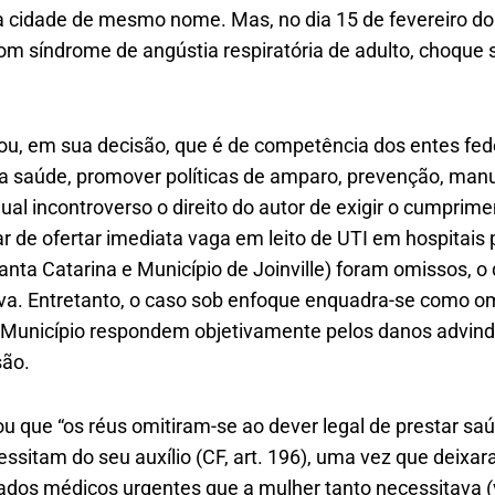
a cidade de mesmo nome. Mas, no dia 15 de fevereiro d
om síndrome de angústia respiratória de adulto, choque 
itou, em sua decisão, que é de competência dos entes fe
da saúde, promover políticas de amparo, prevenção, ma
qual incontroverso o direito do autor de exigir o cumprim
ar de ofertar imediata vaga em leito de UTI em hospitais 
anta Catarina e Município de Joinville) foram omissos, o 
iva. Entretanto, o caso sob enfoque enquadra-se como om
 o Município respondem objetivamente pelos danos advin
são.
 que “os réus omitiram-se ao dever legal de prestar saúd
ssitam do seu auxílio (CF, art. 196), uma vez que deixa
os médicos urgentes que a mulher tanto necessitava (v