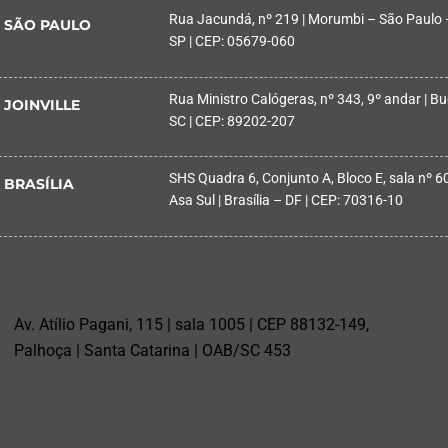
Rua Jacundá, nº 219 | Morumbi – São Paulo 
SÃO PAULO
SP | CEP: 05679-060
Rua Ministro Calógeras, nº 343, 9º andar | Buc
JOINVILLE
SC | CEP: 89202-207
SHS Quadra 6, Conjunto A, Bloco E, sala nº 601
BRASÍLIA
Asa Sul | Brasília – DF | CEP: 70316-10
PALHOÇA
Av. Atílio Pagani, 115 | sala 1005 | CEP 88132-149,
Palhoça | Santa Catarina | OAB/SC 453