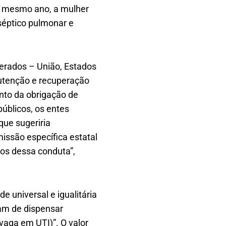
o mesmo ano, a mulher
séptico pulmonar e
derados – União, Estados
nutenção e recuperação
ento da obrigação de
públicos, os entes
que sugeriria
issão específica estatal
dos dessa conduta”,
e universal e igualitária
ram de dispensar
aga em UTI)”. O valor