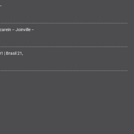
–
arein – Joinville –
 | Brasil 21,