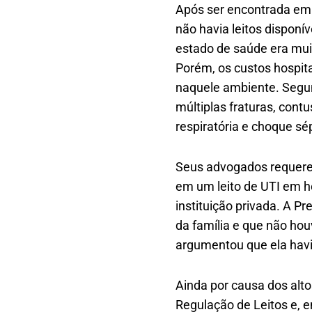
Após ser encontrada em e
não havia leitos dispon
estado de saúde era muit
Porém, os custos hospita
naquele ambiente. Segu
múltiplas fraturas, cont
respiratória e choque sép
Seus advogados requerer
em um leito de UTI em h
instituição privada. A P
da família e que não hou
argumentou que ela havia
Ainda por causa dos alto
Regulação de Leitos e, em