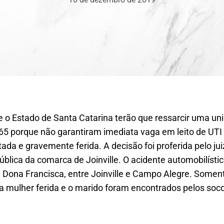
e e o Estado de Santa Catarina terão que ressarcir uma un
65 porque não garantiram imediata vaga em leito de UTI 
da e gravemente ferida. A decisão foi proferida pelo juiz
blica da comarca de Joinville. O acidente automobilísti
a Dona Francisca, entre Joinville e Campo Alegre. Somen
a mulher ferida e o marido foram encontrados pelos soco
.