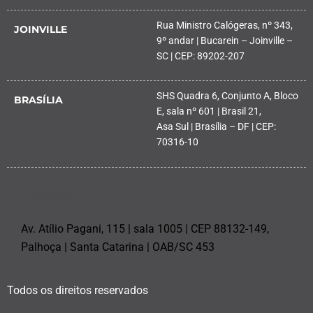
Rua Ministro Calógeras, nº 343,
JOINVILLE
9º andar | Bucarein – Joinville –
SC | CEP: 89202-207
SHS Quadra 6, Conjunto A, Bloco
BRASÍLIA
E, sala nº 601 | Brasil 21,
Asa Sul | Brasília – DF | CEP:
70316-10
PALHOÇA
Av. Atílio Pagani, 115 | sala 1005 | CEP 88132-149,
Palhoça | Santa Catarina | OAB/SC 453
Todos os direitos reservados