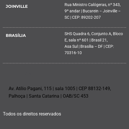
Rua Ministro Calógeras, nº 343,
JOINVILLE
9º andar | Bucarein – Joinville –
SC | CEP: 89202-207
SHS Quadra 6, Conjunto A, Bloco
BRASÍLIA
E, sala nº 601 | Brasil 21,
Asa Sul | Brasília – DF | CEP:
70316-10
PALHOÇA
Av. Atílio Pagani, 115 | sala 1005 | CEP 88132-149,
Palhoça | Santa Catarina | OAB/SC 453
Todos os direitos reservados