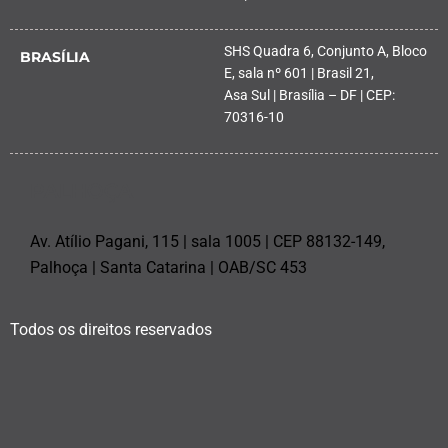
SHS Quadra 6, Conjunto A, Bloco
BRASÍLIA
E, sala nº 601 | Brasil 21,
Asa Sul | Brasília – DF | CEP:
70316-10
PALHOÇA
Av. Atílio Pagani, 115 | sala 1005 | CEP 88132-149,
Palhoça | Santa Catarina | OAB/SC 453
Todos os direitos reservados