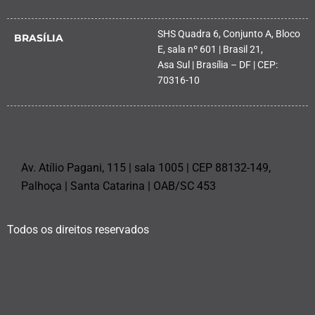
SHS Quadra 6, Conjunto A, Bloco
BRASÍLIA
E, sala nº 601 | Brasil 21,
Asa Sul | Brasília – DF | CEP:
70316-10
PALHOÇA
Av. Atílio Pagani, 115 | sala 1005 | CEP 88132-149,
Palhoça | Santa Catarina | OAB/SC 453
Todos os direitos reservados