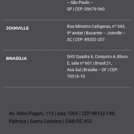
– São Paulo –
SP | CEP: 05679-060
Rua Ministro Calógeras, nº 343,
JOINVILLE
9º andar | Bucarein – Joinville –
SC | CEP: 89202-207
SHS Quadra 6, Conjunto A, Bloco
BRASÍLIA
E, sala nº 601 | Brasil 21,
Asa Sul | Brasília – DF | CEP:
70316-10
PALHOÇA
Av. Atílio Pagani, 115 | sala 1005 | CEP 88132-149,
Palhoça | Santa Catarina | OAB/SC 453