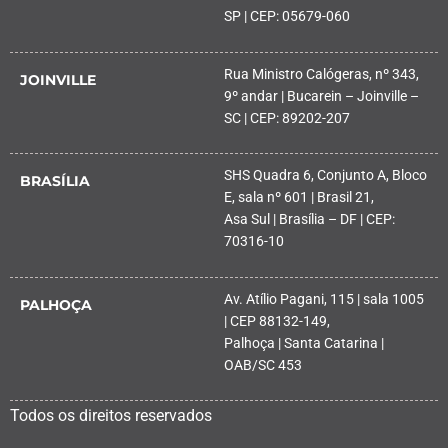
SP | CEP: 05679-060
Rua Ministro Calógeras, nº 343,
JOINVILLE
9º andar | Bucarein – Joinville –
SC | CEP: 89202-207
SHS Quadra 6, Conjunto A, Bloco
BRASÍLIA
E, sala nº 601 | Brasil 21,
Asa Sul | Brasília – DF | CEP:
70316-10
Av. Atílio Pagani, 115 | sala 1005
PALHOÇA
| CEP 88132-149,
Palhoça | Santa Catarina |
OAB/SC 453
Todos os direitos reservados