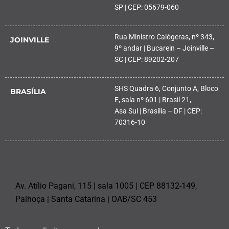
SP | CEP: 05679-060
Rua Ministro Calógeras, nº 343,
JOINVILLE
9º andar | Bucarein – Joinville –
SC | CEP: 89202-207
SHS Quadra 6, Conjunto A, Bloco
BRASÍLIA
E, sala nº 601 | Brasil 21,
Asa Sul | Brasília – DF | CEP:
70316-10
PALHOÇA
Av. Atílio Pagani, 115 | sala 1005 | CEP 88132-149,
Palhoça | Santa Catarina | OAB/SC 453