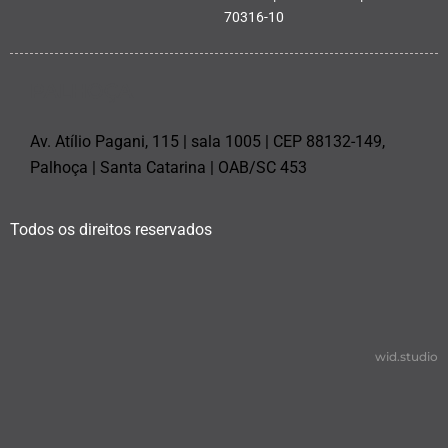
70316-10
PALHOÇA
Av. Atílio Pagani, 115 | sala 1005 | CEP 88132-149,
Palhoça | Santa Catarina | OAB/SC 453
Todos os direitos reservados
wid.studio