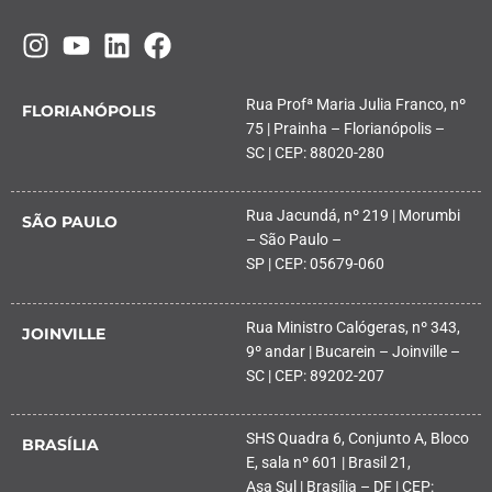
Rua Profª Maria Julia Franco, nº
FLORIANÓPOLIS
75 | Prainha – Florianópolis –
SC | CEP: 88020-280
Rua Jacundá, nº 219 | Morumbi
SÃO PAULO
– São Paulo –
SP | CEP: 05679-060
Rua Ministro Calógeras, nº 343,
JOINVILLE
9º andar | Bucarein – Joinville –
SC | CEP: 89202-207
SHS Quadra 6, Conjunto A, Bloco
BRASÍLIA
E, sala nº 601 | Brasil 21,
Asa Sul | Brasília – DF | CEP: