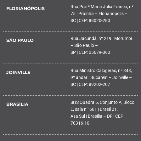
Rua Profª Maria Julia Franco, nº
FLORIANÓPOLIS
75 | Prainha – Florianópolis –
SC | CEP: 88020-280
Rua Jacundá, nº 219 | Morumbi
SÃO PAULO
– São Paulo –
SP | CEP: 05679-060
Rua Ministro Calógeras, nº 343,
JOINVILLE
9º andar | Bucarein – Joinville –
SC | CEP: 89202-207
SHS Quadra 6, Conjunto A, Bloco
BRASÍLIA
E, sala nº 601 | Brasil 21,
Asa Sul | Brasília – DF | CEP:
70316-10