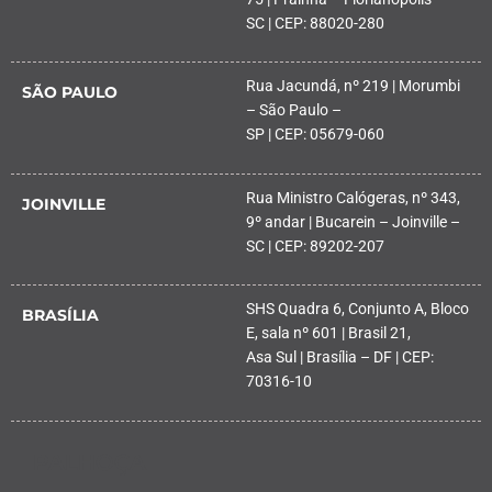
SC | CEP: 88020-280
Rua Jacundá, nº 219 | Morumbi
SÃO PAULO
– São Paulo –
SP | CEP: 05679-060
Rua Ministro Calógeras, nº 343,
JOINVILLE
9º andar | Bucarein – Joinville –
SC | CEP: 89202-207
SHS Quadra 6, Conjunto A, Bloco
BRASÍLIA
E, sala nº 601 | Brasil 21,
Asa Sul | Brasília – DF | CEP:
70316-10
PALHOÇA