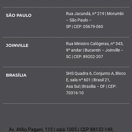
Rua Jacundá, nº 219 | Morumbi
SÃO PAULO
– São Paulo –
SP | CEP: 05679-060
Rua Ministro Calógeras, nº 343,
JOINVILLE
9º andar | Bucarein – Joinville –
SC | CEP: 89202-207
SHS Quadra 6, Conjunto A, Bloco
BRASÍLIA
E, sala nº 601 | Brasil 21,
Asa Sul | Brasília – DF | CEP:
70316-10
PALHOÇA
Av. Atílio Pagani, 115 | sala 1005 | CEP 88132-149,