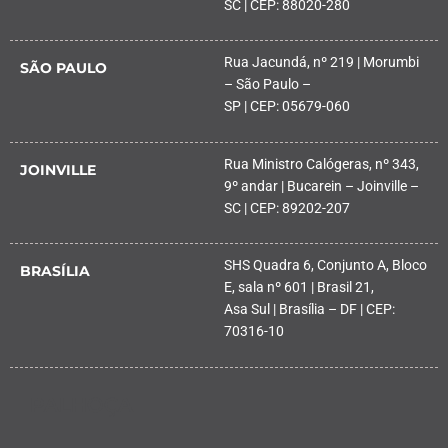
SC | CEP: 88020-280
Rua Jacundá, nº 219 | Morumbi
SÃO PAULO
– São Paulo –
SP | CEP: 05679-060
Rua Ministro Calógeras, nº 343,
JOINVILLE
9º andar | Bucarein – Joinville –
SC | CEP: 89202-207
SHS Quadra 6, Conjunto A, Bloco
BRASÍLIA
E, sala nº 601 | Brasil 21,
Asa Sul | Brasília – DF | CEP:
70316-10
PALHOÇA