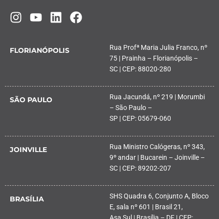
Rua Profª Maria Julia Franco, nº
FLORIANÓPOLIS
75 | Prainha – Florianópolis –
SC | CEP: 88020-280
Rua Jacundá, nº 219 | Morumbi
SÃO PAULO
– São Paulo –
SP | CEP: 05679-060
Rua Ministro Calógeras, nº 343,
JOINVILLE
9º andar | Bucarein – Joinville –
SC | CEP: 89202-207
SHS Quadra 6, Conjunto A, Bloco
BRASÍLIA
E, sala nº 601 | Brasil 21,
Asa Sul | Brasília – DF | CEP: