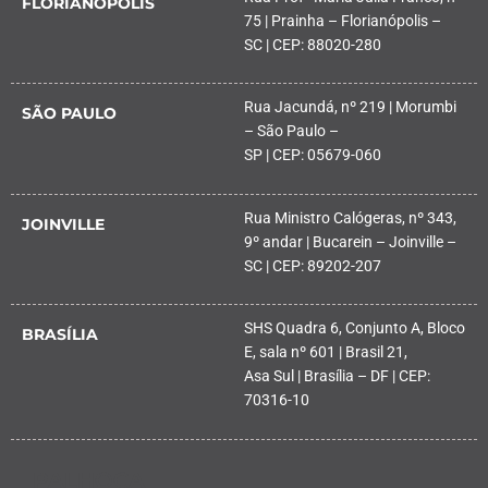
FLORIANÓPOLIS
75 | Prainha – Florianópolis –
SC | CEP: 88020-280
Rua Jacundá, nº 219 | Morumbi
SÃO PAULO
– São Paulo –
SP | CEP: 05679-060
Rua Ministro Calógeras, nº 343,
JOINVILLE
9º andar | Bucarein – Joinville –
SC | CEP: 89202-207
SHS Quadra 6, Conjunto A, Bloco
BRASÍLIA
E, sala nº 601 | Brasil 21,
Asa Sul | Brasília – DF | CEP:
70316-10
PALHOÇA