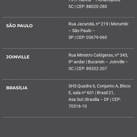
SC | CEP: 88020-280
Rua Jacundá, nº 219 | Morumbi
SÃO PAULO
– São Paulo –
SP | CEP: 05679-060
Rua Ministro Calógeras, nº 343,
JOINVILLE
9º andar | Bucarein – Joinville –
SC | CEP: 89202-207
SHS Quadra 6, Conjunto A, Bloco
BRASÍLIA
E, sala nº 601 | Brasil 21,
Asa Sul | Brasília – DF | CEP:
70316-10
PALHOÇA